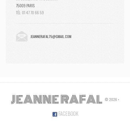
75009 PARIS
TÉL: 01 47 70 66 59
JEANNERAFAL75@GMAIL.COM
JEANNE RAFAL
© 2026 •
FACEBOOK